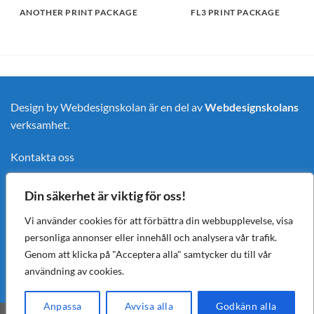
ANOTHER PRINT PACKAGE
FL3 PRINT PACKAGE
Design by Webdesignskolan är en del av
Webdesignskolans
verksamhet.
Kontakta oss
Integritetspolicy
Din säkerhet är viktig för oss!
Vi använder cookies för att förbättra din webbupplevelse, visa
personliga annonser eller innehåll och analysera vår trafik.
Genom att klicka på "Acceptera alla" samtycker du till vår
användning av cookies.
Anpassa
Avvisa alla
Godkänn alla